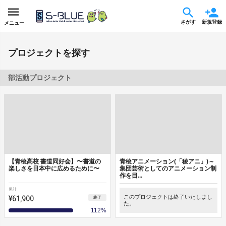
さがす
新規登録
メニュー
プロジェクトを探す
部活動プロジェクト
【青稜高校 書道同好会】〜書道の
青稜アニメーション(「稜アニ」)～
楽しさを日本中に広めるために〜
集団芸術としてのアニメーション制
作を目...
累計
¥61,900
このプロジェクトは終了いたしまし
終了
た。
112
%