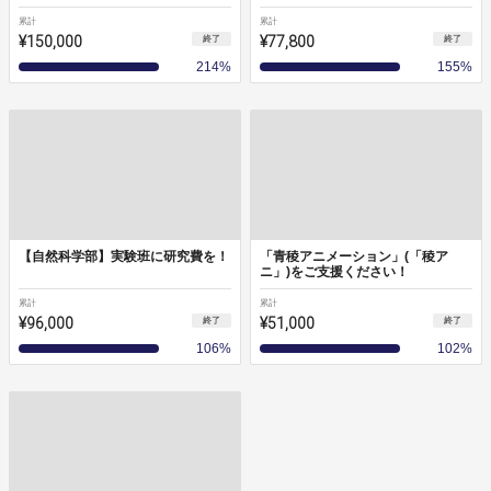
累計
累計
¥150,000
¥77,800
終了
終了
214
%
155
%
【自然科学部】実験班に研究費を！
「青稜アニメーション」(「稜ア
ニ」)をご支援ください！
累計
累計
¥96,000
¥51,000
終了
終了
106
%
102
%