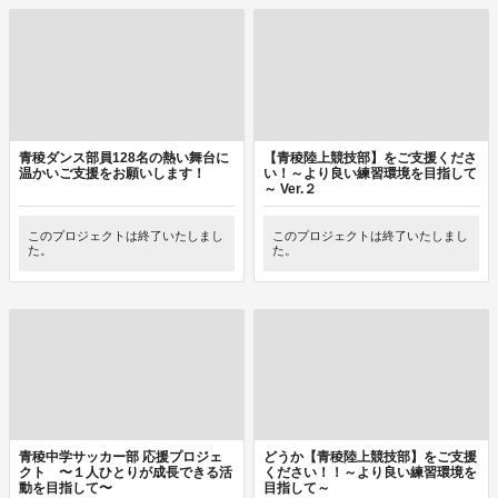
青稜ダンス部員128名の熱い舞台に
【青稜陸上競技部】をご支援くださ
温かいご支援をお願いします！
い！～より良い練習環境を目指して
～ Ver.２
このプロジェクトは終了いたしまし
このプロジェクトは終了いたしまし
た。
た。
青稜中学サッカー部 応援プロジェ
どうか【青稜陸上競技部】をご支援
クト 〜１人ひとりが成長できる活
ください！！～より良い練習環境を
動を目指して〜
目指して～