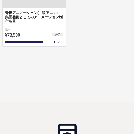
青稜アニメーション(「稜アニ」)～
集団芸術としてのアニメーション制
作を目...
累計
¥78,500
終了
157
%