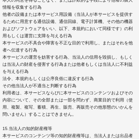
本人の同意を得ることなく、または詐欺的な手段により他者の個人
情報を収集する行為
他者の設備または本サービス用設備（当法人が本サービスを提供す
るために用意する通信設備、通信回線、電子計算機、その他の機器
およびソフトウェアをいい、以下、本規約において同様です）の利
用もしくは運営に支障を与える行為
本サービスの不具合や障害を不正な目的で利用し、またはそれを他
者へ伝達する行為
本サービスの運営を妨害する行為、当法人の信用を毀損し、もしく
は当法人の財産を侵害する行為または他者もしくは当法人に不利益
を与える行為
法令、本規約もしくは公序良俗に違反する行為
その他当法人が不適当と判断する行為
利用者は、本サービスならびに本サービスのコンテンツおよびその
内容について、その全部または一部を問わず、商業目的で利用（使
用、複製、複写、蓄積、再生、販売、再販売その他形態のいかんを
問いません）することはできません。
15.当法人の知的財産権等
本サービスのコンテンツ等の知的財産権等は、当法人または出品者