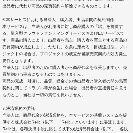
出品者に代わり商品の売買契約を解除できるものとします。
6.本サービスにおける当法人、購入者、出品者間の契約関係
本サービスは、当法人が利用者に対し商品購入の「場」を提供す
る、購入型クラウドファンディングサービスおよびECサービスで
す。商品の購入により、出品者を売主、購入者を買主とする商品の
売買契約が成立します。ただし、次条に定める「目標達成型」プロ
ジェクトの場合は、プロジェクトの成立が当該売買契約の効力発生
要件となります。
当法人は、出品者のために購入者から商品代金を収受しますが、売
買契約の当事者になるものではありません。
商品の完成、引渡し、品質、返金その他出品者と購入者の間の売買
契約に関してトラブル等が発生した場合、出品者が直接責任を負う
ものとし、当社は一切の責任を負いません。
7.決済業務の委託
当法人は、商品代金の決済業務を、本サービスの基盤システムを提
供する株式会社Relic（以下、「Relic」といいます）に委託します。
Relicは、各種決済手段に応じて以下の決済代行会社（以下、「各決