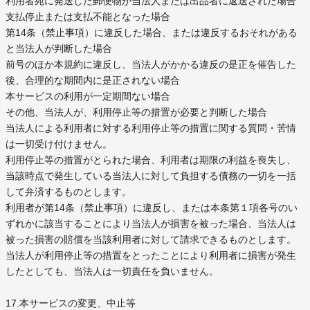
利用者宛に発送した郵便物が当法人または出品者に返送された場合
支払停止または支払不能となった場合
第14条（禁止事項）に違反した場合、または違反するおそれがある
と当法人が判断した場合
前号のほか本規約に違反し、当法人がかかる違反の是正を催告した
後、合理的な期間内に是正されない場合
本サービスの利用が一定期間ない場合
その他、当法人が、利用停止等の措置が必要と判断した場合
当法人による利用者に対する利用停止等の措置に関する質問・苦情
は一切受け付けません。
利用停止等の措置がとられた場合、利用者は期限の利益を喪失し、
当該時点で発生している当法人に対して負担する債務の一切を一括
して弁済するものとします。
利用者が第14条（禁止事項）に違反し、または本条第１項各号のい
ずれかに該当することにより当法人が損害を被った場合、当法人は
被った損害の賠償を当該利用者に対して請求できるものとします。
当法人が利用停止等の措置をとったことにより利用者に損害が発生
したとしても、当法人は一切責任を負いません。
17.本サービスの変更、中止等