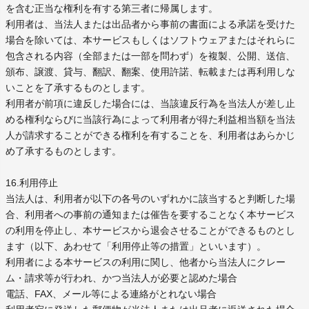
を含む正当な権利を有する第三者に帰属します。
利用者は、当法人または出品者から事前の書面による承諾を受けた
場合を除いては、本サービスもしくはソフトウェアまたはそれらに
包含される内容（全部または一部を問わず）を複製、公開、送信、
頒布、譲渡、貸与、翻訳、翻案、使用許諾、転載または再利用しな
いことを了承するものとします。
利用者が前項に違反した場合には、当該違反行為を当法人が差し止
める権利ならびに当該行為によって利用者が得た利益相当額を当法
人が請求することができる権利を有することを、利用者はあらかじ
め了承するものとします。
16.利用停止
当法人は、利用者が以下の各号のいずれかに該当すると判断した場
合、利用者への事前の通知または催告を要することなく本サービス
の利用を停止し、本サービスから退会させることができるものとし
ます（以下、あわせて「利用停止等の措置」といいます）。
利用者による本サービスの利用に関し、他者から当法人にクレー
ム・請求等が行われ、かつ当法人が必要と認めた場合
電話、FAX、メール等による連絡がとれない場合