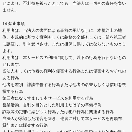
とにより、不利益を被ったとしても、当法人は一切その責任を負い
ません。
14.禁止事項
利用者は、当法人の書面による事前の承諾なしに、本規約上の地
位、本規約に基づく権利もしくは義務の全部もしくは一部を第三者
に譲渡し、引き受けさせ、または担保に供してはならないものとし
ます。
利用者は、本サービスの利用に関して、以下の行為を行わないもの
とします。
当法人もしくは他者の権利を侵害する行為または侵害するおそれの
ある行為
他者を差別、誹謗中傷する行為または他者の名誉もしくは信用を毀
損する行為
第三者になりすまして本サービスを利用する行為
営業活動、営利を目的とした利用またはその準備行為
詐欺等の犯罪に結びつく行為または犯罪行為に関連する行為
当法人が承認した場合を除き、他者に対して本サービスを再頒布、
貸与または販売する行為