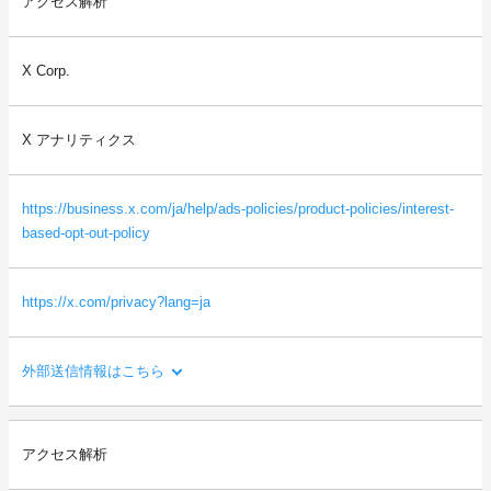
アクセス解析
ご利用者様の利用環境やエラーを収集と分析を行い、サービスの
改修・改善に役立てるため。
X Corp.
送信される利用者情報：
・本サイトを閲覧した端末の情報（OS、ブラウザ情報、IPアドレ
ス、画面解像度など）
X アナリティクス
・本サイトを閲覧した端末の識別情報（識別子など）
・閲覧したページに関する情報（URL、閲覧日時、ページタイト
ルなど）
https://business.x.com/ja/help/ads-policies/product-policies/interest-
等
based-opt-out-policy
https://x.com/privacy?lang=ja
外部送信情報はこちら
利用目的：
アクセス解析
サイトの利用状況を分析し、サービスの改善に役立てるため。