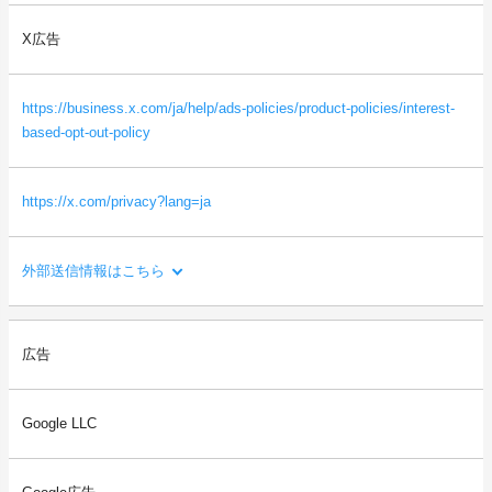
ス、画面解像度など）
・本サイトを閲覧した端末の識別情報（識別子など）
X広告
・閲覧したページに関する情報（URL、閲覧日時、ページタイト
ルなど）
・本サイトの直前に閲覧したサイトのURL（リファラー情報）
https://business.x.com/ja/help/ads-policies/product-policies/interest-
等
based-opt-out-policy
https://x.com/privacy?lang=ja
外部送信情報はこちら
利用目的：
広告
ご利用者様の閲覧状況をもとに、ご利用者様の関心・嗜好にあわ
せた広告を配信するため。
Google LLC
送信される利用者情報：
・本サイトを閲覧した端末の情報（OS、ブラウザ情報、IPアドレ
ス、画面解像度など）