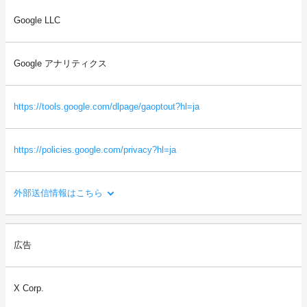
送信される利用者情報：
Google LLC
・本サイトを閲覧した端末の情報（OS、ブラウザ情報、IPアドレ
ス、画面解像度など）
・本サイトを閲覧した端末の識別情報（識別子など）
Google アナリティクス
・閲覧したページに関する情報（URL、閲覧日時、ページタイト
ルなど）
・本サイトの直前に閲覧したサイトのURL（リファラー情報）
https://tools.google.com/dlpage/gaoptout?hl=ja
等
https://policies.google.com/privacy?hl=ja
外部送信情報はこちら
利用目的：
広告
サイトの利用状況を分析し、サービスの改善に役立てるため。
送信される利用者情報：
X Corp.
・本サイトを閲覧した端末の情報（OS、ブラウザ情報、IPアドレ