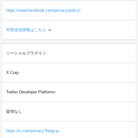
https://www.facebook.com/privacy/policy/
外部送信情報はこちら
利用目的：
ソーシャルプラグイン
Facebookへのシェアや「いいね！」等を行う機能や、会員登録・
ログインのためのアカウント連携を提供するため。
X Corp.
送信される利用者情報：
・本サイトを閲覧した端末の情報（OS、ブラウザ情報、IPアドレ
ス、画面解像度など）
Twitter Developer Platformv
・本サイトを閲覧した端末の識別情報（識別子など）
・閲覧したページに関する情報（URL、閲覧日時、ページタイト
ルなど）
提供なし
・本サイトの直前に閲覧したサイトのURL（リファラー情報）
等
https://x.com/privacy?lang=ja