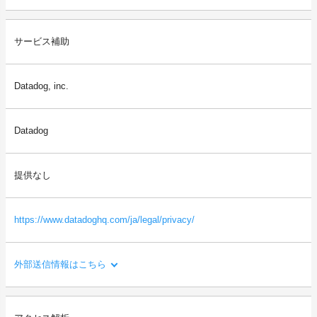
利用目的：
サービス補助
外部送信に使用するタグの設置・管理を行うため。
送信される利用者情報：
Datadog, inc.
・本サイトを閲覧した端末の情報（OS、ブラウザ情報、IPアドレ
ス、画面解像度など）
・本サイトを閲覧した端末の識別情報（識別子など）
Datadog
・閲覧したページに関する情報（URL、閲覧日時、ページタイト
ルなど）
・本サイトの直前に閲覧したサイトのURL（リファラー情報）
提供なし
等
https://www.datadoghq.com/ja/legal/privacy/
外部送信情報はこちら
利用目的：