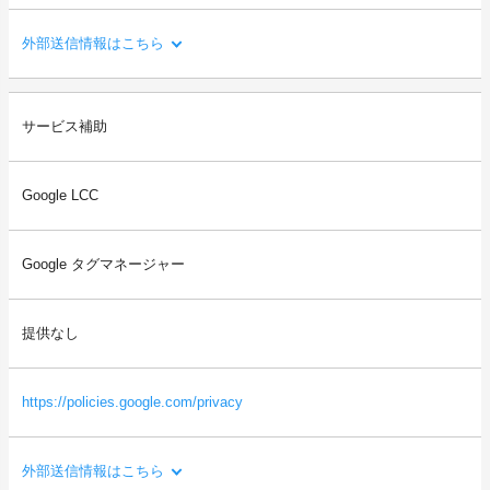
外部送信情報はこちら
利用目的：
サービス補助
Xへのシェアや「いいね」等を行う機能や、会員登録・ログイン
のためのアカウント連携を提供するため。
Google LCC
送信される利用者情報：
・本サイトを閲覧した端末の情報（OS、ブラウザ情報、IPアドレ
ス、画面解像度など）
Google タグマネージャー
・本サイトを閲覧した端末の識別情報（識別子など）
・閲覧したページに関する情報（URL、閲覧日時、ページタイト
ルなど）
提供なし
・本サイトの直前に閲覧したサイトのURL（リファラー情報）
等
https://policies.google.com/privacy
外部送信情報はこちら