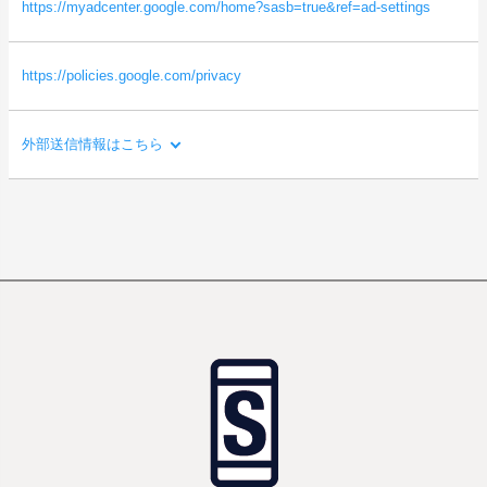
ルなど）
https://myadcenter.google.com/home?sasb=true&ref=ad-settings
・本サイトの直前に閲覧したサイトのURL（リファラー情報）
等
https://policies.google.com/privacy
外部送信情報はこちら
利用目的：
ご利用者様の閲覧状況をもとに、ご利用者様の関心・嗜好にあわ
せた広告を配信するため。
送信される利用者情報：
・本サイトを閲覧した端末の情報（OS、ブラウザ情報、IPアドレ
ス、画面解像度など）
・本サイトを閲覧した端末の識別情報（識別子など）
・閲覧したページに関する情報（URL、閲覧日時、ページタイト
ルなど）
・本サイトの直前に閲覧したサイトのURL（リファラー情報）
等