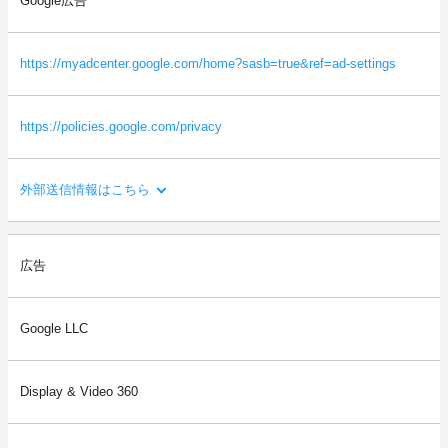
Google広告
・本サイトを閲覧した端末の識別情報（識別子など）
・閲覧したページに関する情報（URL、閲覧日時、ページタイト
ルなど）
https://myadcenter.google.com/home?sasb=true&ref=ad-settings
・本サイトの直前に閲覧したサイトのURL（リファラー情報）
等
https://policies.google.com/privacy
外部送信情報はこちら
利用目的：
広告
ご利用者様の閲覧状況をもとに、ご利用者様の関心・嗜好にあわ
せた広告を配信するため。
Google LLC
送信される利用者情報：
・本サイトを閲覧した端末の情報（OS、ブラウザ情報、IPアドレ
ス、画面解像度など）
Display & Video 360
・本サイトを閲覧した端末の識別情報（識別子など）
・閲覧したページに関する情報（URL、閲覧日時、ページタイト