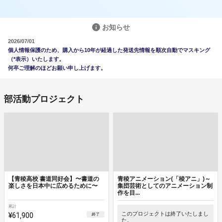
お知らせ
2026/07/01
個人情報保護のため、購入から10年が経過した発送先情報を順次自動でマスキング
（*表示）いたします。
何卒ご理解のほどお願い申し上げます。
部活動プロジェクト
【青稜高校 書道同好会】〜書道の
青稜アニメーション(「稜アニ」)～
楽しさを日本中に広めるために〜
集団芸術としてのアニメーション制
作を目...
累計
¥61,900
このプロジェクトは終了いたしまし
終了
た。