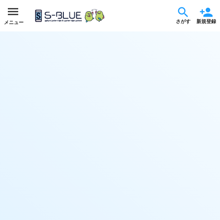
さがす
新規登録
メニュー
【青稜高校 書道同好会】〜書道の楽しさを日本中に広めるために〜
集まった金額
達成率
詳細
¥61,900
112%