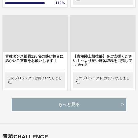
112
%
青稜ダンス部員128名の熱い舞台に
【青稜陸上競技部】をご支援くださ
温かいご支援をお願いします！
い！～より良い練習環境を目指して
～ Ver.２
このプロジェクトは終了いたしまし
このプロジェクトは終了いたしまし
た。
た。
もっと見る
青稜CHALLENGE