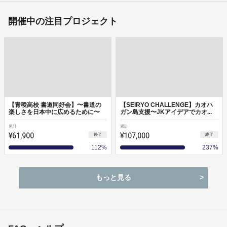
開催中の注目プロジェクト
【青稜高校 書道同好会】〜書道の
【SEIRYO CHALLENGE】カオハ
楽しさを日本中に広めるために〜
ガン島支援〜JKアイデアでカオ...
累計
累計
¥61,900
¥107,000
終了
終了
112
%
237
%
もっと見る