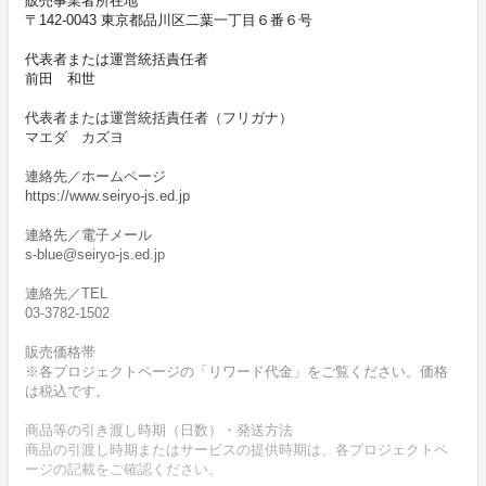
販売事業者所在地
〒142-0043 東京都品川区二葉一丁目６番６号
代表者または運営統括責任者
前田 和世
代表者または運営統括責任者（フリガナ）
マエダ カズヨ
連絡先／ホームページ
https://www.seiryo-js.ed.jp
連絡先／電子メール
s-blue@seiryo-js.ed.jp
連絡先／TEL
03-3782-1502
販売価格帯
※各プロジェクトページの「リワード代金」をご覧ください。価格
は税込です。
商品等の引き渡し時期（日数）・発送方法
商品の引渡し時期またはサービスの提供時期は、各プロジェクトペ
ージの記載をご確認ください。