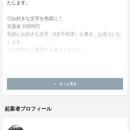
たします。
◎お好きな文字を色紙に！
支援金 10000円
色紙にお好きな文字（3文字程度）を書き、お送りいた
します。
※決済時にご要望をお書きください。
【ご支援いただいた資金、売上げの使い方】
書道パフォーマンス用墨汁、色付き、パフォーマンス用
画用紙、半紙、新プロジェクトで使用する額縁など。
もっと見る
add
起案者プロフィール