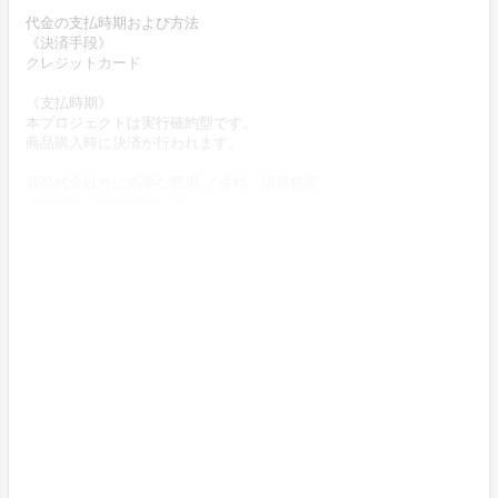
代金の支払時期および方法
《決済手段》
クレジットカード
《支払時期》
本プロジェクトは実行確約型です。
商品購入時に決済が行われます。
商品代金以外に必要な費用 ／送料、消費税等
送料無料 (商品代金に含む)
返品の取扱条件／返品期限、返品時の送料負担または解約や退会条
件
《返品の取扱い条件》
輸送による商品の破損および発送ミスがあった場合のみ返品可。
商品到着後14日以内に起案者までご連絡いただいた後、
起案者から連絡のある返送先へご返送下さい。
上記返品条件に該当しないお客様都合のキャンセルはお受けしてお
りません。
不良品の取扱条件
商品受取時に必ず商品の確認をお願いいたします。