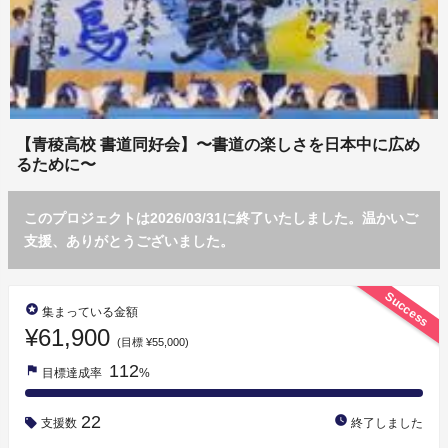
【青稜高校 書道同好会】〜書道の楽しさを日本中に広め
るために〜
このプロジェクトは2026/03/31に終了いたしました。温かいご
支援、ありがとうございました。
Success
stars
集まっている金額
¥61,900
(目標 ¥55,000)
112
flag
目標達成率
%
22
watch_later
支援数
終了しました