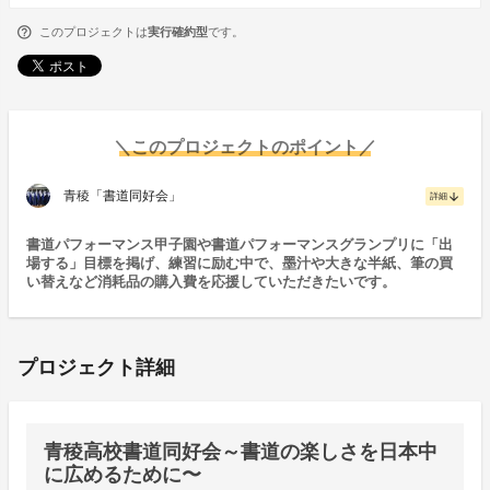
このプロジェクトは
実行確約型
です。
＼このプロジェクトのポイント／
青稜「書道同好会」
arrow_downward
詳細
書道パフォーマンス甲子園や書道パフォーマンスグランプリに「出
場する」目標を掲げ、練習に励む中で、墨汁や大きな半紙、筆の買
い替えなど消耗品の購入費を応援していただきたいです。
プロジェクト詳細
青稜高校書道同好会～書道の楽しさを日本中
に広めるために〜