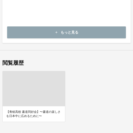
商品には万全を期しておりますが、万が一下記のような場合にはお
問い合わせフォームにてお問い合わせ下さい。
・申し込まれた商品と異なる商品が届いた場合
・商品が汚れている、または破損している場合
上記理由による不良品は、
商品到着後14日以内に起案者までご連絡いただいた後、
もっと見る
add
起案者から対応方法をお客様宛にご連絡致します。
閲覧履歴
【青稜高校 書道同好会】〜書道の楽しさ
を日本中に広めるために〜