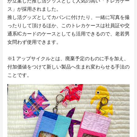
が⽴案した推し活グッズとして⼈気の⾼い「トレカケー
ス」が採⽤されました。
推し活グッズとしてカバンに付けたり、⼀緒に写真を撮
ったりして頂けるほか、このトレカケースは社員証や交
通系ICカードのケースとしても活⽤できるので、⽼若男
⼥問わず使⽤できます。
※1 アップサイクルとは、廃棄予定のものに手を加え、
付加価値をつけて新しい製品へ生まれ変わらせる手法の
ことです。