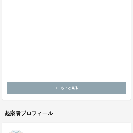
【さいごに】
このプロジェクトを通じてカオハガン島の⼈々の⽣活が
豊かになり、キルト⽂化が守られることを願います。
端切れを使⽤し、島⺠の⾃由な発想で⼀つ⼀つ⼿作りさ
れるトレカケースは、⼀つとして同じものが存在しませ
ん。⽇本の⽅々にカオハガンキルトの素晴らしさを知っ
ていただく第⼀歩になれば幸いです。
もっと見る
add
起案者プロフィール