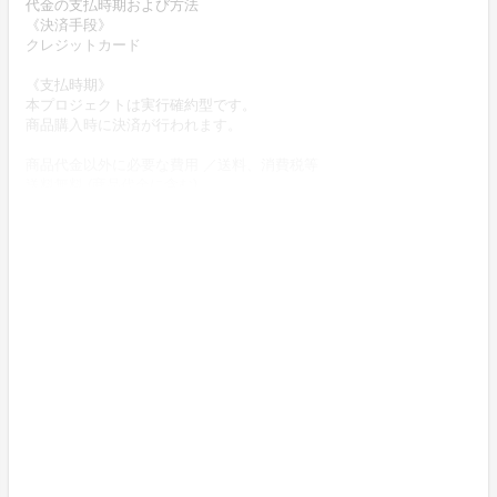
代金の支払時期および方法
《決済手段》
クレジットカード
《支払時期》
本プロジェクトは実行確約型です。
商品購入時に決済が行われます。
商品代金以外に必要な費用 ／送料、消費税等
送料無料 (商品代金に含む)
返品の取扱条件／返品期限、返品時の送料負担または解約や退会条
件
《返品の取扱い条件》
輸送による商品の破損および発送ミスがあった場合のみ返品可。
商品到着後14日以内に起案者までご連絡いただいた後、
起案者から連絡のある返送先へご返送下さい。
上記返品条件に該当しないお客様都合のキャンセルはお受けしてお
りません。
不良品の取扱条件
商品受取時に必ず商品の確認をお願いいたします。
商品には万全を期しておりますが、万が一下記のような場合にはお