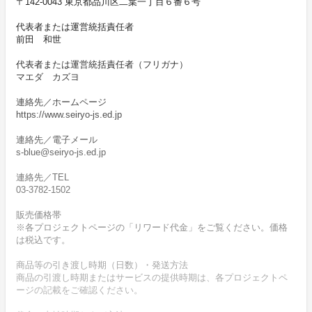
〒142-0043 東京都品川区二葉一丁目６番６号
代表者または運営統括責任者
前田 和世
代表者または運営統括責任者（フリガナ）
マエダ カズヨ
連絡先／ホームページ
https://www.seiryo-js.ed.jp
連絡先／電子メール
s-blue@seiryo-js.ed.jp
連絡先／TEL
03-3782-1502
販売価格帯
※各プロジェクトページの「リワード代金」をご覧ください。価格
は税込です。
商品等の引き渡し時期（日数）・発送方法
商品の引渡し時期またはサービスの提供時期は、各プロジェクトペ
ージの記載をご確認ください。