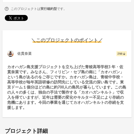
このプロジェクトは
実行確約型
です。
＼このプロジェクトのポイント／
佐貫奈菜
arrow_downward
詳細
カオハガン島⽀援プロジェクトを⽴ち上げた⻘稜⾼等学校3 年・佐
貫奈菜です。みなさん、フィリピン・セブ島の南に「カオハガン」
という島があるのをご存じですか。カオハガン島は、⻘稜中学校・
⾼等学校が毎年英語研修の訪問先にしている交流の深い島です。東
京ドーム１個分ほどの島に約700⼈の島⺠が暮らしています。この島
の⼈々の多くは、独⾃の⼿法で製作する「カオハガンキルト」で収
⼊を得ていますが、近年は需要の変化やキルター不⾜により存続の
危機にあります。今回の事業を通じてカオハガンキルトの存続を⽀
援します。
プロジェクト詳細