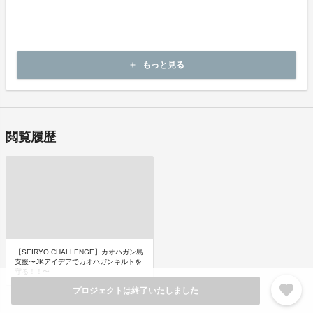
問い合わせフォームにてお問い合わせ下さい。
・申し込まれた商品と異なる商品が届いた場合
・商品が汚れている、または破損している場合
上記理由による不良品は、
商品到着後14日以内に起案者までご連絡いただいた後、
もっと見る
add
起案者から対応方法をお客様宛にご連絡致します。
閲覧履歴
【SEIRYO CHALLENGE】カオハガン島
支援〜JKアイデアでカオハガンキルトを
守る！！〜
favorite
プロジェクトは終了いたしました