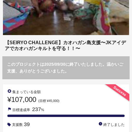
【SEIRYO CHALLENGE】カオハガン島支援〜JKアイデ
アでカオハガンキルトを守る！！〜
このプロジェクトは2025/09/30に終了いたしました。温かいご
支援、ありがとうございました。
Success
stars
集まっている金額
¥107,000
(目標 ¥45,000)
237
flag
目標達成率
%
39
watch_later
支援数
終了しました