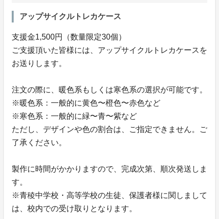
アップサイクルトレカケース
⽀援⾦1,500円（数量限定30個）
ご⽀援頂いた皆様には、アップサイクルトレカケースを
お送りします。
注⽂の際に、暖⾊系もしくは寒⾊系の選択が可能です。
※暖⾊系：⼀般的に⻩⾊〜橙⾊〜⾚⾊など
※寒⾊系：⼀般的に緑〜⻘〜紫など
ただし、デザインや⾊の割合は、ご指定できません。ご
了承ください。
製作に時間がかかりますので、完成次第、順次発送しま
す。
※青稜中学校・高等学校の生徒、保護者様に関しまして
は、校内での受け取りとなります。