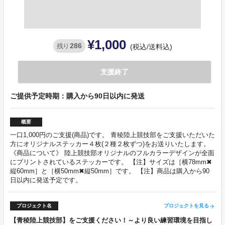
¥1,000
286
残り
(税込/送料込)
支援終了
ご提供予定時期：購入から90日以内に発送
概要
一口1,000円のご支援(商品)です。 青稜陸上競技部をご支援いただいた
方にオリジナルステッカー４枚(２種２枚ずつ)をお送りいたします。
《商品について》 陸上競技部オリジナルのフルカラーデザインが全面
にプリントされているステッカーです。 【注】サイズは［横78mm✖
縦60mm］と［横50mm✖縦50mm］です。 【注】商品は購入から90
日以内に発送予定です。
プロジェクト名
プロジェクトを見る
arrow_forward
【青稜陸上競技部】をご支援ください！～より良い練習環境を目指し