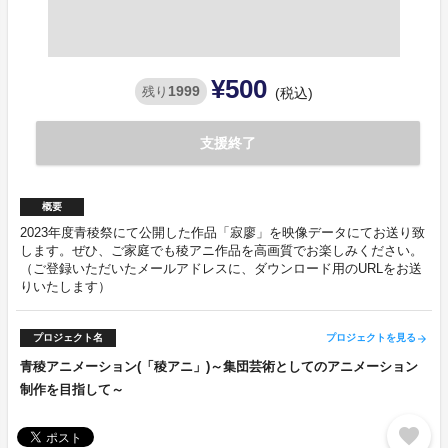
¥500
1999
残り
(税込)
支援終了
概要
2023年度青稜祭にて公開した作品「寂廖」を映像データにてお送り致
します。ぜひ、ご家庭でも稜アニ作品を高画質でお楽しみください。
（ご登録いただいたメールアドレスに、ダウンロード用のURLをお送
りいたします）
プロジェクト名
プロジェクトを見る
arrow_forward
青稜アニメーション(「稜アニ」)～集団芸術としてのアニメーション
制作を目指して～
favorite