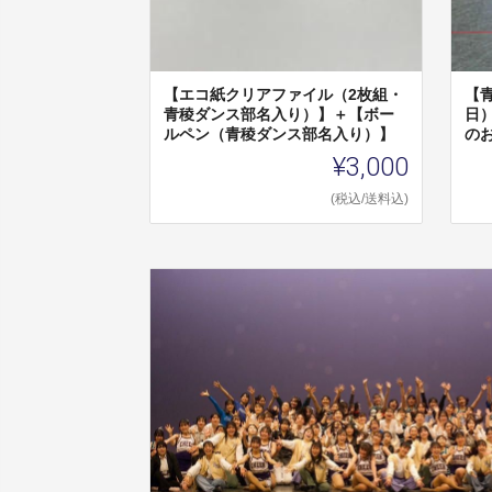
【エコ紙クリアファイル（2枚組・
【
青稜ダンス部名入り）】＋【ボー
日
ルペン（青稜ダンス部名入り）】
の
¥3,000
(税込/送料込)