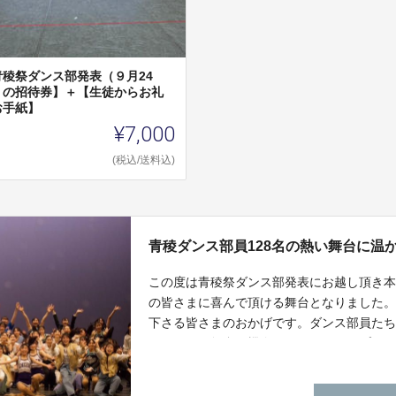
青稜祭ダンス部発表（９月24
）の招待券】＋【生徒からお礼
お手紙】
¥7,000
(税込/送料込)
青稜ダンス部員128名の熱い舞台に温
この度は青稜祭ダンス部発表にお越し頂き
の皆さまに喜んで頂ける舞台となりました。
下さる皆さまのおかげです。ダンス部員た
なり、この舞台を機会にさらにステップア
に着実に歩んで参ります。今後とも何卒ご