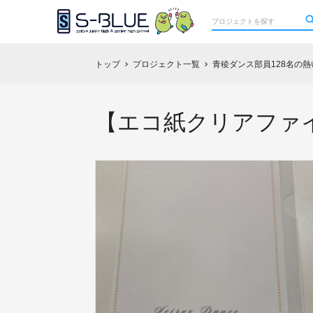
トップ
プロジェクト一覧
青稜ダンス部員128名の
chevron_right
chevron_right
【エコ紙クリアファ