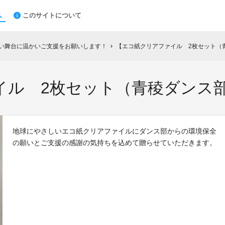
このサイトについて
熱い舞台に温かいご支援をお願いします！
【エコ紙クリアファイル 2枚セット（
chevron_right
イル 2枚セット（青稜ダンス
地球にやさしいエコ紙クリアファイルにダンス部からの環境保全
の願いとご支援の感謝の気持ちを込めて贈らせていただきます。